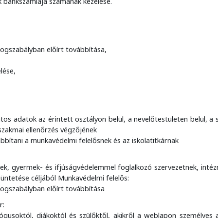
ak bankszámlája számának kezelése.
ogszabályban előírt továbbítása,
lése,
s adatok az érintett osztályon belül, a nevelőtestületen belül, a 
a szakmai ellenőrzés végzőjének
bítani a munkavédelmi felelősnek és az iskolatitkárnak
ek, gyermek- és ifjúságvédelemmel foglalkozó szervezetnek, inté
üntetése céljából Munkavédelmi felelős:
jogszabályban előírt továbbítása
r:
gusoktól, diákoktól és szülőktől, akikről a weblapon személyes 