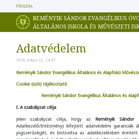
FŐOLDAL
REMÉNYIK SÁNDOR EVANGÉLIKUS ÓV
ÁLTALÁNOS ISKOLA ÉS MŰVÉSZETI IS
Adatvédelem
2018. május 22., 14:47
Reményik Sándor Evangélikus Általános és Alapfokú Művésze
Cookie (süti) tájékoztató
Reményik Sándor Evangélikus Általános és Alapf
I. A szabályzat célja
Jelen szabályzat célja, hogy az
Reményik Sándor E
Adatkezelő/Intézmény) kifejtett adatvédelmi garanciák á
jogszerűségét, és biztosítsa
az adatkezelésben érintet