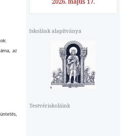
2026. május 17.
Iskolánk alapítványa
tok:
száma, az
Testvériskoláink
üntetés,