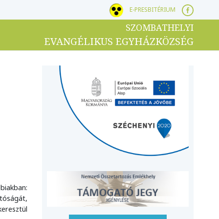
E-PRESBITÉRIUM
SZOMBATHELYI
EVANGÉLIKUS EGYHÁZKÖZSÉG
iakban:
tóságát,
keresztül