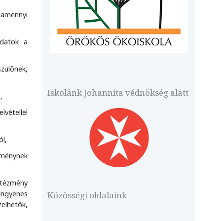
lamennyi
adatok a
szülőnek,
Iskolánk Johannita védnökség alatt
,
vétellel
ól,
zménynek
intézmény
 ingyenes
Közösségi oldalaink
zelhetők,