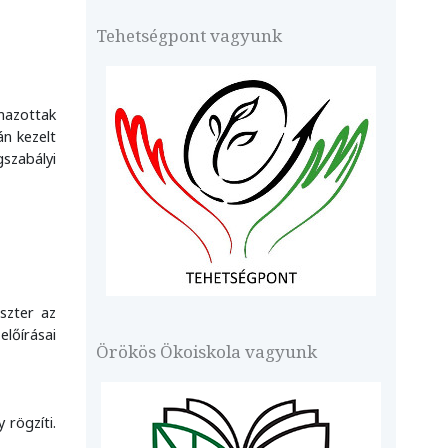
Tehetségpont vagyunk
mazottak
n kezelt
szabályi
szter az
előírásai
Örökös Ökoiskola vagyunk
 rögzíti.