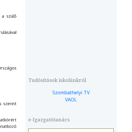
 a szülő
rulásával
 Országos
Tudósítások iskolánkról
Szombathelyi TV
VAOL
 szerint
e-Igazgatótanács
atkörért
onatkozó