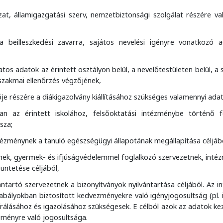
at, államigazgatási szerv, nemzetbiztonsági szolgálat részére va
a beilleszkedési zavarra, sajátos nevelési igényre vonatkozó 
os adatok az érintett osztályon belül, a nevelőtestületen belül, a 
 szakmai ellenőrzés végzőjének,
je részére a diákigazolvány kiállításához szükséges valamennyi adat
san az érintett iskolához, felsőoktatási intézménybe történő fel
sza;
ntézménynek a tanuló egészségügyi állapotának megállapítása céljáb
nek, gyermek- és ifjúságvédelemmel foglalkozó szervezetnek, inté
üntetése céljából,
vántartó szervezetnek a bizonyítványok nyilvántartása céljából. Az 
abályokban biztosított kedvezményekre való igényjogosultság (pl.
bírálásához és igazolásához szükségesek. E célból azok az adatok ke
zményre való jogosultsága.