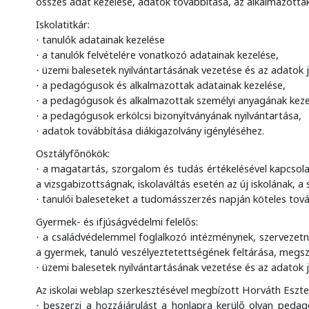
összes adat kezelése, adatok továbbítása, az alkalmazott
Iskolatitkár:
tanulók adatainak kezelése
·
a tanulók felvételére vonatkozó adatainak kezelése,
·
üzemi balesetek nyilvántartásának vezetése és az adatok j
·
a pedagógusok és alkalmazottak adatainak kezelése,
·
a pedagógusok és alkalmazottak személyi anyagának keze
·
a pedagógusok erkölcsi bizonyítványának nyilvántartása,
·
adatok továbbítása diákigazolvány igényléséhez.
·
Osztályfőnökök:
a magatartás, szorgalom és tudás értékelésével kapcsolato
·
a vizsgabizottságnak, iskolaváltás esetén az új iskolának, 
tanulói baleseteket a tudomásszerzés napján köteles továb
·
Gyermek- és ifjúságvédelmi felelős:
a családvédelemmel foglalkozó intézménynek, szervezetn
·
a gyermek, tanuló veszélyeztetettségének feltárása, megsz
üzemi balesetek nyilvántartásának vezetése és az adatok 
·
Az iskolai weblap szerkesztésével megbízott Horváth Eszte
beszerzi a hozzájárulást a honlapra kerülő olyan pedagó
·