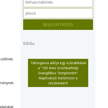
Biblia
szülőnek,
Támogassa adója egy százalékával
a "100 éves Szombathelyi
Evangélikus Templomért"
Alapítványt! Kattintson a
zménynek
részletekért!
adatokat