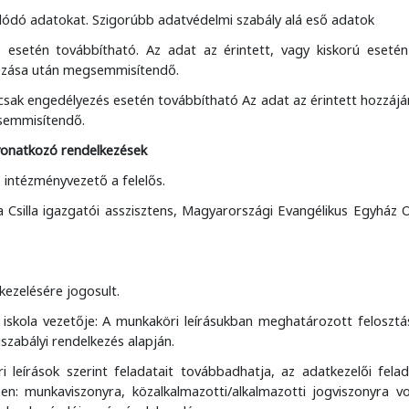
olódó adatokat. Szigorúbb adatvédelmi szabály alá eső adatok
és esetén továbbítható. Az adat az érintett, vagy kiskorú esetén
ávozása után megsemmisítendő.
ú, csak engedélyezés esetén továbbítható Az adat az érintett hozzájá
semmisítendő.
 vonatkozó rendelkezések
 intézményvezető a felelős.
na Csilla igazgatói asszisztens, Magyarországi Evangélikus Egyház
kezelésére jogosult.
iskola vezetője: A munkaköri leírásukban meghatározott felosztás
szabályi rendelkezés alapján.
 leírások szerint feladatait továbbadhatja, az adatkezelői felad
en: munkaviszonyra, közalkalmazotti/alkalmazotti jogviszonyra v