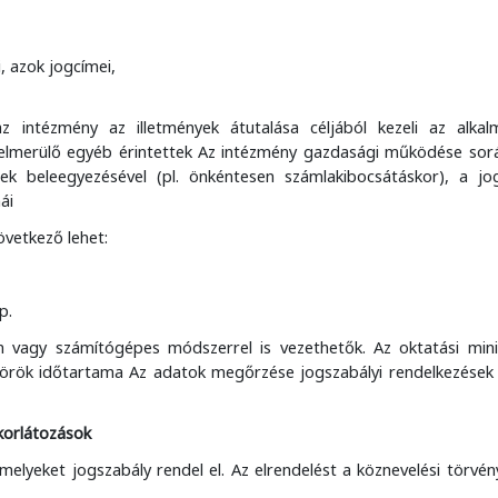
, azok jogcímei,
z intézmény az illetmények átutalása céljából kezeli az alkal
lmerülő egyéb érintettek Az intézmény gazdasági működése sorá
tek beleegyezésével (pl. önkéntesen számlakibocsátáskor), a jog
ái
övetkező lehet:
p.
vagy számítógépes módszerrel is vezethetők. Az oktatási mini
tkörök időtartama Az adatok megőrzése jogszabályi rendelkezések 
 korlátozások
elyeket jogszabály rendel el. Az elrendelést a köznevelési törvény