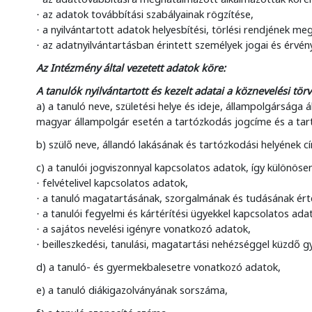
az adatok továbbítási szabályainak rögzítése,
·
a nyilvántartott adatok helyesbítési, törlési rendjének m
·
az adatnyilvántartásban érintett személyek jogai és érvén
·
Az Intézmény által vezetett adatok köre:
A tanulók nyilvántartott és kezelt adatai a köznevelési tör
a) a tanuló neve, születési helye és ideje, állampolgársága
magyar állampolgár esetén a tartózkodás jogcíme és a tar
b) szülő neve, állandó lakásának és tartózkodási helyének c
c) a tanulói jogviszonnyal kapcsolatos adatok, így különöse
felvételivel kapcsolatos adatok,
·
a tanuló magatartásának, szorgalmának és tudásának érté
·
a tanulói fegyelmi és kártérítési ügyekkel kapcsolatos ada
·
a sajátos nevelési igényre vonatkozó adatok,
·
beilleszkedési, tanulási, magatartási nehézséggel küzdő 
·
d) a tanuló- és gyermekbalesetre vonatkozó adatok,
e) a tanuló diákigazolványának sorszáma,