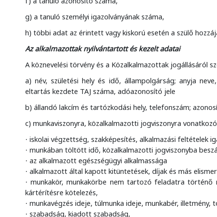
f) a tanuló azonosító száma,
g) a tanuló személyi igazolványának száma,
h) többi adat az érintett vagy kiskorú esetén a szülő hozzáj
Az alkalmazottak nyilvántartott és kezelt adatai
A köznevelési törvény és a Közalkalmazottak jogállásáról szó
a) név, születési hely és idő, állampolgárság; anyja neve
eltartás kezdete TAJ száma, adóazonosító jele
b) állandó lakcím és tartózkodási hely, telefonszám; azono
c) munkaviszonyra, közalkalmazotti jogviszonyra vonatkozó
iskolai végzettség, szakképesítés, alkalmazási feltételek ig
·
munkában töltött idő, közalkalmazotti jogviszonyba beszá
·
az alkalmazott egészségügyi alkalmassága
·
alkalmazott által kapott kitüntetések, díjak és más elisme
·
munkakör, munkakörbe nem tartozó feladatra történő me
·
kártérítésre kötelezés,
munkavégzés ideje, túlmunka ideje, munkabér, illetmény, t
·
szabadság, kiadott szabadság,
·