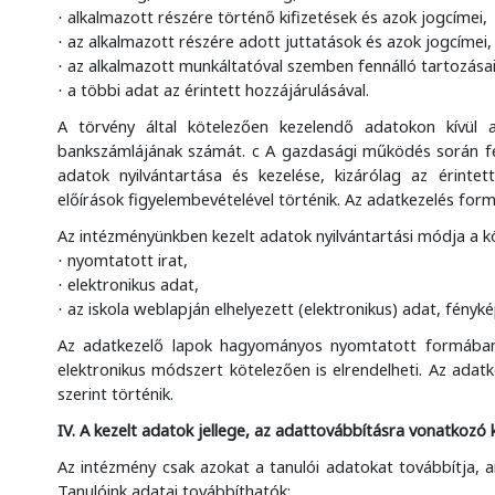
alkalmazott részére történő kifizetések és azok jogcímei,
·
az alkalmazott részére adott juttatások és azok jogcímei,
·
az alkalmazott munkáltatóval szemben fennálló tartozásai
·
a többi adat az érintett hozzájárulásával.
·
A törvény által kötelezően kezelendő adatokon kívül a
bankszámlájának számát. c A gazdasági működés során fe
adatok nyilvántartása és kezelése, kizárólag az érintet
előírások figyelembevételével történik. Az adatkezelés form
Az intézményünkben kezelt adatok nyilvántartási módja a k
nyomtatott irat,
·
elektronikus adat,
·
az iskola weblapján elhelyezett (elektronikus) adat, fényké
·
Az adatkezelő lapok hagyományos nyomtatott formában 
elektronikus módszert kötelezően is elrendelheti. Az ada
szerint történik.
IV. A kezelt adatok jellege, az adattovábbításra vonatkozó
Az intézmény csak azokat a tanulói adatokat továbbítja, am
Tanulóink adatai továbbíthatók: