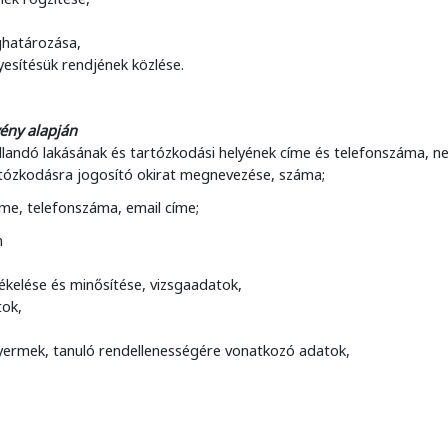
eghatározása,
yesítésük rendjének közlése.
vény alapján
 állandó lakásának és tartózkodási helyének címe és telefonszáma, 
tózkodásra jogosító okirat megnevezése, száma;
íme, telefonszáma, email címe;
n
kelése és minősítése, vizsgaadatok,
tok,
gyermek, tanuló rendellenességére vonatkozó adatok,