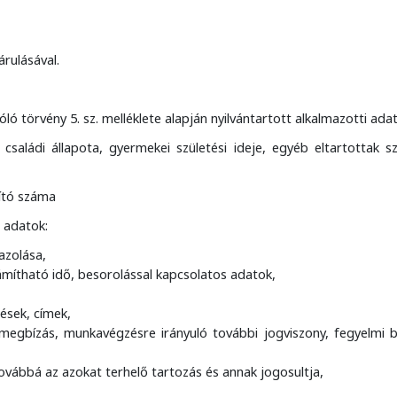
árulásával.
ló törvény 5. sz. melléklete alapján nyilvántartott alkalmazotti ada
, családi állapota, gyermekei születési ideje, egyéb eltartottak 
sító száma
 adatok:
azolása,
mítható idő, besorolással kapcsolatos adatok,
rések, címek,
gbízás, munkavégzésre irányuló további jogviszony, fegyelmi b
ovábbá az azokat terhelő tartozás és annak jogosultja,