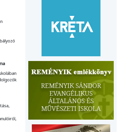
en
abályozó
ama
iskolában
 dolgozók
tása,
nulóiról,