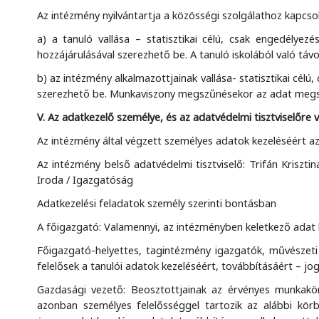
Az intézmény nyilvántartja a közösségi szolgálathoz kapcs
a) a tanuló vallása – statisztikai célú, csak engedélyez
hozzájárulásával szerezhető be. A tanuló iskolából való t
b) az intézmény alkalmazottjainak vallása- statisztikai cél
szerezhető be. Munkaviszony megszűnésekor az adat meg
V. Az adatkezelő személye, és az adatvédelmi tisztviselőre
Az intézmény által végzett személyes adatok kezeléséért az
Az intézmény belső adatvédelmi tisztviselő: Trifán Kriszti
Iroda / Igazgatóság
Adatkezelési feladatok személy szerinti bontásban
A főigazgató: Valamennyi, az intézményben keletkező adat 
Főigazgató-helyettes, tagintézmény igazgatók, művészeti 
felelősek a tanulói adatok kezeléséért, továbbításáért – jog
Gazdasági vezető: Beosztottjainak az érvényes munkaköri
azonban személyes felelősséggel tartozik az alábbi körb