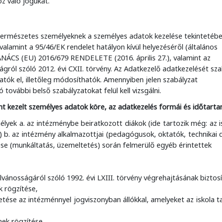
z való jogukat.
a természetes személyeknek a
személyes adatok kezelése tekintetéb
valamint a 95/46/EK rendelet hatályon kívül helyezéséről (általános
TANÁCS (EU) 2016/679 RENDELETE
(2016. április 27.), valamint az
gról szóló 2012. évi CXII. törvény.
Az Adatkezelő adatkezelését sz
tók el, illetőleg módosíthatók. Amennyiben jelen szabályzat
további belső szabályzatokat felül kell vizsgálni.
zerint kezelt személyes adatok köre, az adatkezelés formái és időtart
élyek a. az intézménybe beiratkozott diákok (ide tartozik még: az 
k)
b. az intézmény alkalmazottjai (pedagógusok, oktatók, technikai
se (munkáltatás, üzemeltetés) során felmerülő
egyéb érintettek
ánosságáról szóló 1992. évi LXIII. törvény végrehajtásának biztosí
k rögzítése,
se az intézménnyel jogviszonyban állókkal, amelyeket az iskola ta
ek rögzítése,