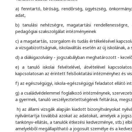
a) fenntartó, bíróság, rendőrség, ügyészség, önkormányz
adat,
b) tanulási nehézségre, magatartási rendellenességre, 
pedagógiai szakszolgálat intézményeinek
c) a magatartás, szorgalom és tudás értékelésével kapcsolat
a vizsgabizottságnak, iskolaváltás esetén az új iskolának, a
d) a diákigazolvány - jogszabályban meghatározott - kezelő
e) a tanuló iskolai felvételével, átvételével kapcsolato
kapcsolatosan az érintett felsőoktatási intézményhez és vis
f) az egészségügyi, iskola-egészségügyi feladatot ellátó i
g) a családvédelemmel foglalkozó intézménynek, szervezet
a gyermek, tanuló veszélyeztetettségének feltárása, megsz
h) az állami vizsgák alapján kiadott bizonyítványokat nyil
nyilvántartja továbbá azokat az adatokat, amelyek a jogsz
tankönyv-ellátás, a tanulók étkezési kedvezménye, stb.) el
amelyekből megállapítható a jogosult személye és a kedve