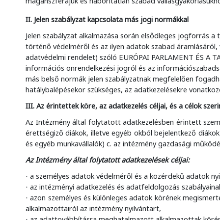
magánszférájuk és háborítatlan szabad vallásgyakorlásukho
II. Jelen szabályzat kapcsolata más jogi normákkal
Jelen szabályzat alkalmazása során elsődleges jogforrás 
történő védelméről és az ilyen adatok szabad
áramlásáról, 
adatvédelmi
rendelet) szóló EURÓPAI PARLAMENT ÉS A 
információs önrendelkezési jogról és az
információszabadsá
más belső normák jelen szabályzatnak megfelelően
fogadha
hatálybalépésekor
szükséges, az adatkezelésekre vonatkozó 
III. Az érintettek köre, az adatkezelés céljai, és a célok s
Az Intézmény által folytatott adatkezelésben érintett szem
érettségiző
diákok, illetve egyéb okból bejelentkező diáko
és egyéb
munkavállalók)
c. az intézmény gazdasági működé
Az Intézmény által folytatott adatkezelések céljai:
a személyes adatok védelméről és a közérdekű adatok nyilv
·
az intézményi adatkezelés és adatfeldolgozás szabályaina
·
azon személyes és különleges adatok körének megismerteté
·
alkalmazottairól az intézmény nyilvántart,
az adattovábbításra meghatalmazott alkalmazottak körén
·