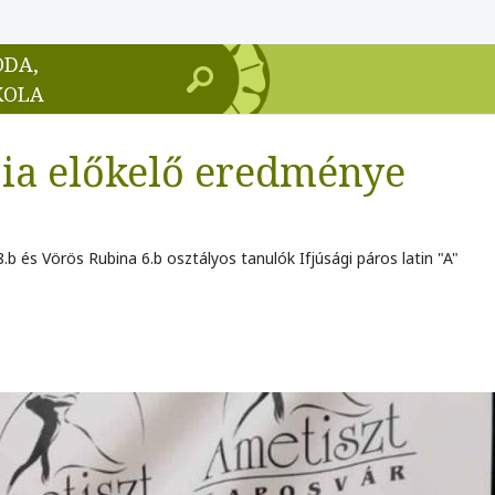
ODA,
KOLA
ia előkelő eredménye
 és Vörös Rubina 6.b osztályos tanulók Ifjúsági páros latin "A"