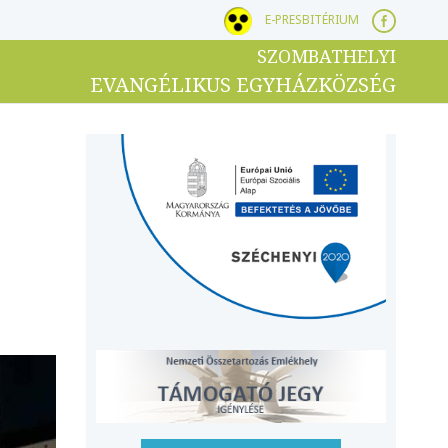
E-PRESBITÉRIUM
SZOMBATHELYI
EVANGÉLIKUS EGYHÁZKÖZSÉG