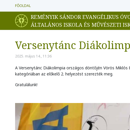
FŐOLDAL
REMÉNYIK SÁNDOR EVANGÉLIKUS ÓV
ÁLTALÁNOS ISKOLA ÉS MŰVÉSZETI IS
Versenytánc Diákolimp
2025. május 14., 11:36
A Versenytánc Diákolimpia országos döntőjén Vörös Miklós 8.b
kategóriában az előkelő 2. helyezést szerezték meg.
Gratulálunk!