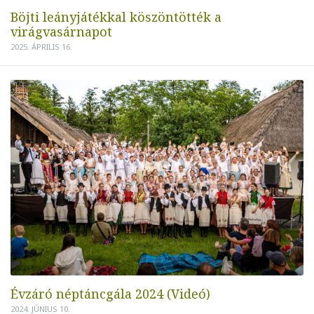
Böjti leányjátékkal köszöntötték a
virágvasárnapot
2025. ÁPRILIS 16.
Évzáró néptáncgála 2024 (Videó)
2024. JÚNIUS 10.