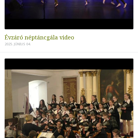
Évzáró néptáncgála video
2025. JÚNIUS 04.