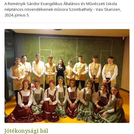
A Reményik Sándor Evangélikus Általános és Művészeti Iskola
néptáncos növendékeinek műsora Szombathely - Vasi Skanzen,
2024. június 5.
Jótékonysági bál